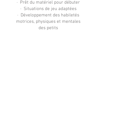
· Prêt du matériel pour débuter
· Situations de jeu adaptées
· Développement des habiletés
motrices, physiques et mentales
des petits
Participez à l'essor
de notre Ecole de
Golf
Soutenez les jeunes de l'école de Golf, pour
qu'ils progressent et pour en faire des joueurs